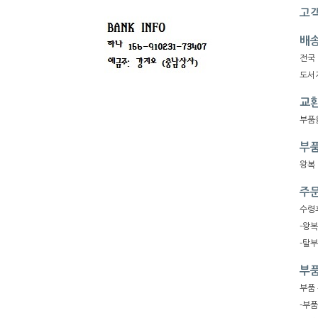
고객
배
전국
도서지
교환
부품
부품
왕복
주문
수령
-왕
-탈
부품
부품
-부