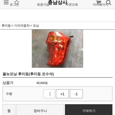
충남상사
로그인
회원가입
주문조회
마이페이지
후미등
>
기아자동차
>
모닝
올뉴모닝 후미등(후미등 조수석)
상품가
40,000
원
수량
+1
-1
찜
장바구니
구매하기