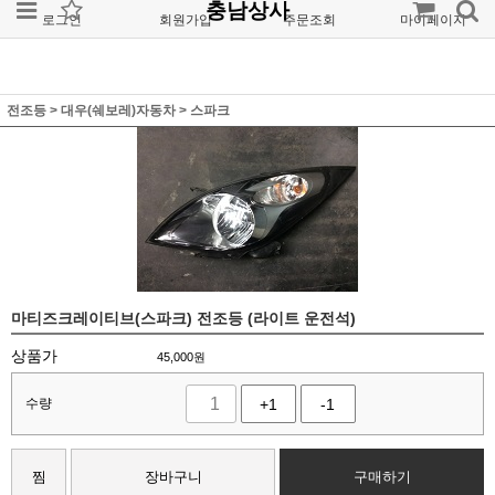
충남상사
로그인
회원가입
주문조회
마이페이지
전조등
>
대우(쉐보레)자동차
>
스파크
마티즈크레이티브(스파크) 전조등 (라이트 운전석)
상품가
45,000
원
수량
+1
-1
찜
장바구니
구매하기