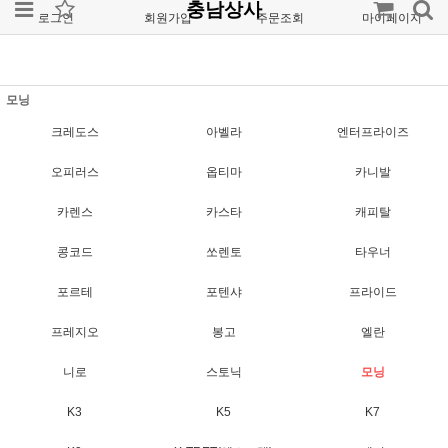
충남상사
로그인
회원가입
주문조회
마이페이지
모닝
크레도스
아벨라
엔터프라이즈
오피러스
옵티마
카니발
카렌스
카스타
캐피탈
콩코드
쏘렌토
타우너
포르테
포텐샤
프라이드
프레지오
봉고
엘란
니로
스토닉
모닝
K3
K5
K7