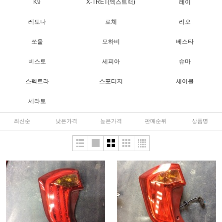
K9
X-TRET(엑스트랙)
레이
레토나
로체
리오
쏘울
모하비
베스타
비스토
세피아
슈마
스펙트라
스포티지
세이블
세라토
최신순
낮은가격
높은가격
판매순위
상품명