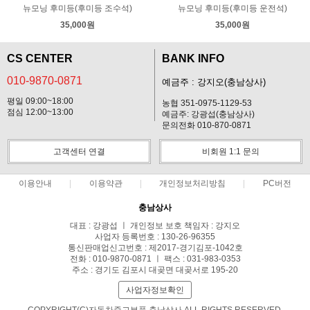
뉴모닝 후미등(후미등 조수석)
뉴모닝 후미등(후미등 운전석)
35,000원
35,000원
CS CENTER
BANK INFO
010-9870-0871
예금주 : 강지오(충남상사)
평일 09:00~18:00
농협 351-0975-1129-53
점심 12:00~13:00
예금주: 강광섭(충남상사)
문의전화 010-870-0871
고객센터 연결
비회원 1:1 문의
이용안내
이용약관
개인정보처리방침
PC버전
충남상사
대표 : 강광섭 ㅣ 개인정보 보호 책임자 : 강지오
사업자 등록번호 : 130-26-96355
통신판매업신고번호 : 제2017-경기김포-1042호
전화 : 010-9870-0871 ㅣ 팩스 : 031-983-0353
주소 : 경기도 김포시 대곶면 대곶서로 195-20
사업자정보확인